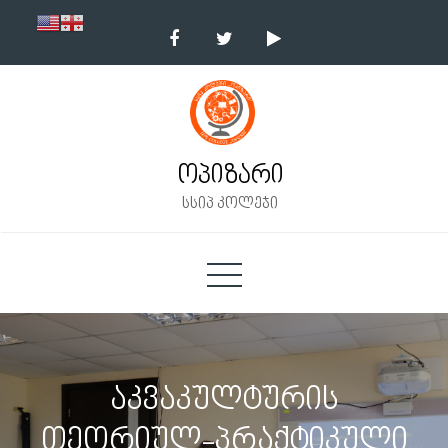
Skip
to
content
ოპიზარი
სსიპ კოლეჯი
აკვაკულტურის
თეორიულ-პრაქტიკული