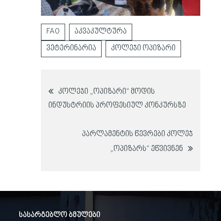
FAO
აკვაკულტურა
ვეტერინარია
კოლეჯი ოპიზარი
პოსტის
კოლეჯი „ოპიზარი“ მოდის
ინდუსტრიის პროფესიულ კონკურსზე
ნავიგაცია
პარლამენტის წევრები კოლეჯ
„ოპიზარს“ ეწვივნენ
სასარგებლო ბმულები