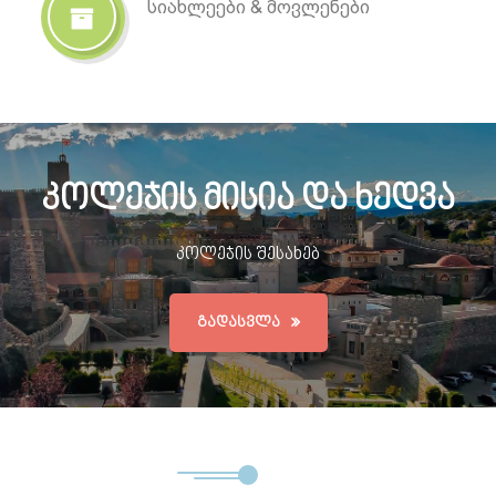
სიახლეები & მოვლენები
კოლეჯის მისია და ხედვა
კოლეჯის შესახებ
ᲒᲐᲓᲐᲡᲕᲚᲐ