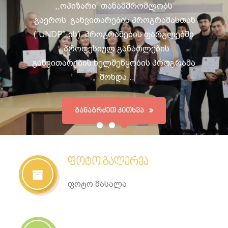
,,ოპიზარი” თანამშრომლობს
გაეროს განვითარების პროგრამასთან
(”UNDP”-ის). პროგრამების ფარგლებში
,,პროფესიულ განათლების
განვითარების ხელშეწყობის პროგრამა
„ მოხდა…
ᲒᲐᲜᲐᲒᲠᲫᲔᲗ ᲙᲘᲗᲮᲕᲐ
ფოტო გალერეა
ფოტო მასალა