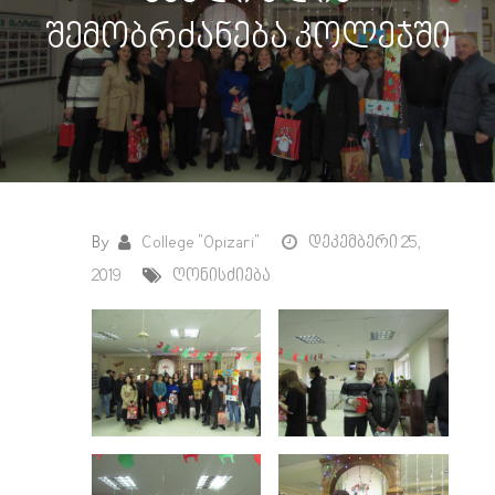
შემობრძანება კოლეჯში
By
College "Opizari"
დეკემბერი 25,
2019
ღონისძიება