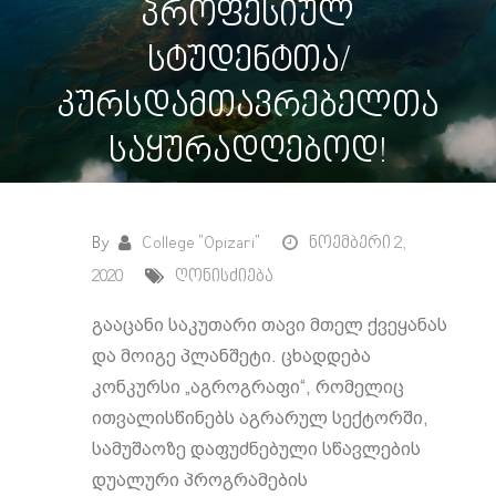
პროფესიულ
სტუდენტთა/
კურსდამთავრებელთა
საყურადღებოდ!
By
College "Opizari"
ნოემბერი 2,
2020
ღონისძიება
გააცანი საკუთარი თავი მთელ ქვეყანას
და მოიგე პლანშეტი. ცხადდება
კონკურსი „აგროგრაფი“, რომელიც
ითვალისწინებს აგრარულ სექტორში,
სამუშაოზე დაფუძნებული სწავლების
დუალური პროგრამების