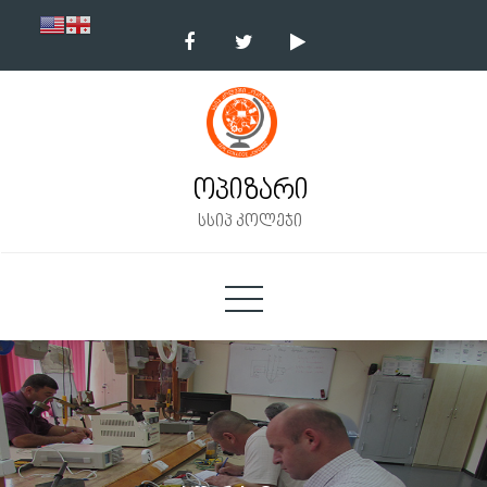
Skip
to
content
ოპიზარი
სსიპ კოლეჯი