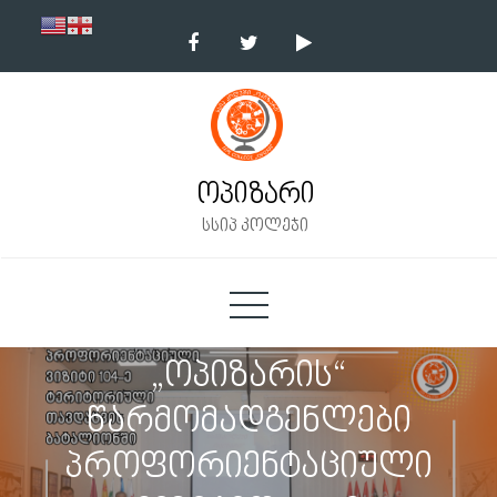
Skip
to
content
ოპიზარი
სსიპ კოლეჯი
„ოპიზარის“
წარმომადგენლები
პროფორიენტაციული