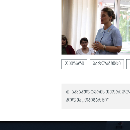
ოპიზარი
პარლამენტი
პოსტის
აკვაკულტურის თეორიულ-
კოლეჯ ,,ოპიზარში”
ნავიგაცია