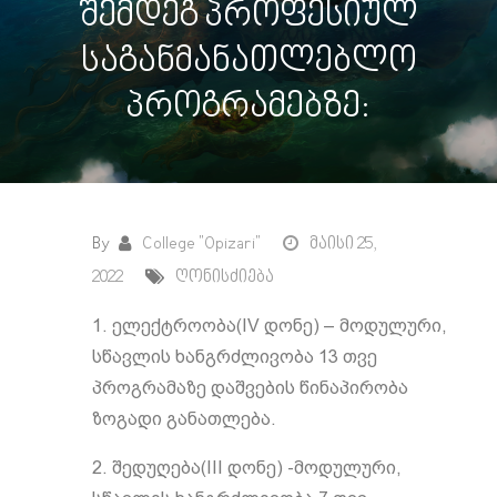
შემდეგ პროფესიულ
საგანმანათლებლო
პროგრამებზე:
By
College "Opizari"
მაისი 25,
2022
ღონისძიება
1. ელექტროობა(IV დონე) – მოდულური,
სწავლის ხანგრძლივობა 13 თვე
პროგრამაზე დაშვების წინაპირობა
ზოგადი განათლება.
2. შედუღება(III დონე) -მოდულური,