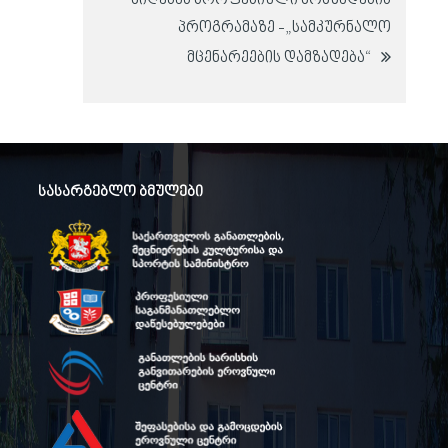
მიღებას პროფესიული მომზადების
პროგრამაზე -„სამკურნალო
მცენარეების დამზადება“
სასარგებლო ბმულები