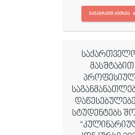
ᲒᲐᲜᲐᲒᲠᲫᲔᲗ ᲙᲘᲗᲮᲕᲐ
საქართველ
მასშტაბით
პროფესიულ
საგანმანათლ
დაწესებულებე
სტუდენტებს შ
“კულინარიუ