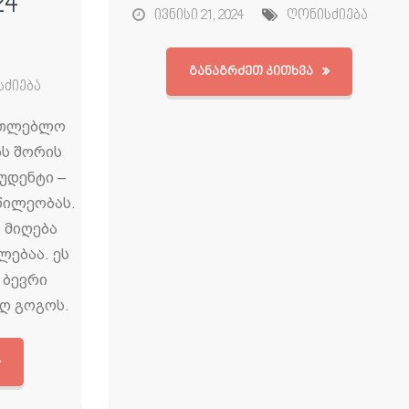
24”
ივნისი 21, 2024
ღონისძიება
ᲒᲐᲜᲐᲒᲠᲫᲔᲗ ᲙᲘᲗᲮᲕᲐ
სძიება
ნათლებლო
ბს შორის
ტუდენტი –
წილეობას.
 მიღება
ებაა. ეს
 ბევრი
აღ გოგოს.