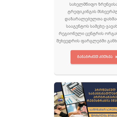
სახელმწიფო ზრუნვის
ტრეფიკინგის მსხვერპ
დაზარალებულთა დახმა
სააგენტოს სამცხე-ჯავა
რეგიონული ცენტრის ორგა
შეხვედრის ფარგლებში გან
ᲒᲐᲜᲐᲒᲠᲫᲔᲗ ᲙᲘᲗᲮᲕᲐ