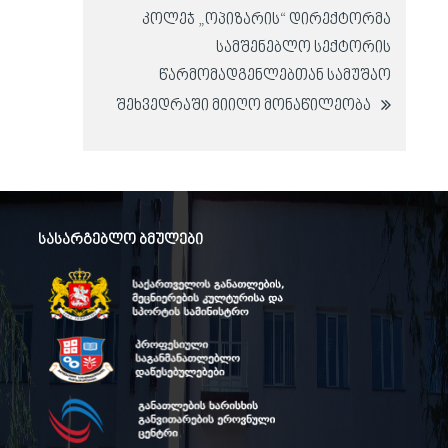
კოლეჯ „ოპიზარის“ დირექტორმა
სამშენებლო სექტორის
წარმომადგენლებთან სამუშაო
შეხვედრაში მიიღო მონაწილეობა
სასარგებლო ბმულები